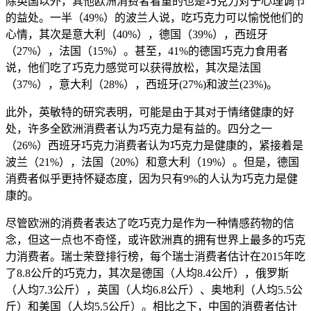
除英国以外，其他欧洲消费者看重的也是巧克力对于心理调节
的益处。一半（49%）的波兰人说，吃巧克力可以愉悦他们的
心情，其次是意大利（40%），德国（39%），西班牙
（27%），法国（15%）。甚至，41%的德国巧克力食用者
说，他们吃了巧克力感觉可以获得放松，其次是法国
（37%），意大利（28%），西班牙(27%)和波兰(23%)。
此外，英敏特的研究表明，可能是由于其对于情绪健康的好
处，许多全欧洲消费者认为巧克力是有益的。四分之一
（26%）西班牙巧克力消费者认为巧克力是健康的，紧接着是
波兰（21%），法国（20%）和意大利（19%）。但是，德国
消费者似乎更持怀疑态度，因为只有9%的人认为巧克力是健
康的。
尽管欧洲的消费者表达了吃巧克力是作为一种情感药物的信
念，但这一点也不奇怪，或许欧洲真的拥有世界上最多的巧克
力消费者。瑞士荣登排行榜，每个瑞士消费者估计在2015年吃
了8.8公斤的巧克力，其次是德国（人均8.4公斤），俄罗斯
（人均7.3公斤），英国（人均6.8公斤）、奥地利（人均5.5公
斤）和美国（人均5.5公斤）。相比之下，中国的消费者估计