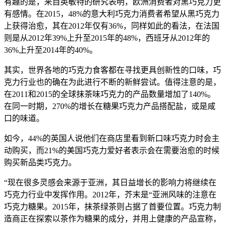
有趣的是，来自英敏特的研究表明，欧洲消费者对黑巧克力更
有感情。在2015，48%的意大利巧克力消费者希望从黑巧克力
上获得治愈，其在2012年仅有36%，同样如此的看法，在法国
则是从2012年39%上升至2015年的48%，西班牙从2012年的
36%上升至2014年的40%。
其实，世界各地的巧克力食客都在寻找更具创新性的口味，巧
克力行业也的确在为此进行不断的新鲜尝试。值得注意的是，
在2011和2015的全球抹茶味巧克力的产品数量增加了140%。
在同一时期，270%的增长在糖果巧克力产品搭配盐，或是咸
口的味道。
如今，44%的英国人说他们在商店里看到新口味巧克力时会主
动购买，而21%的美国巧克力爱好者表示会在需要治愈的时候
购买新品类巧克力。
“现在很多灵感会来源于亚洲，其日益增长的影响力将继续在
巧克力行业中发挥作用。2012年，芥末是“亚洲风味的注意在
巧克力糖果。2015年，抹茶绿茶则占据了首要位置。巧克力制
造商正在探索以茶作为糖果的成分，并用上健康的产品宣称，