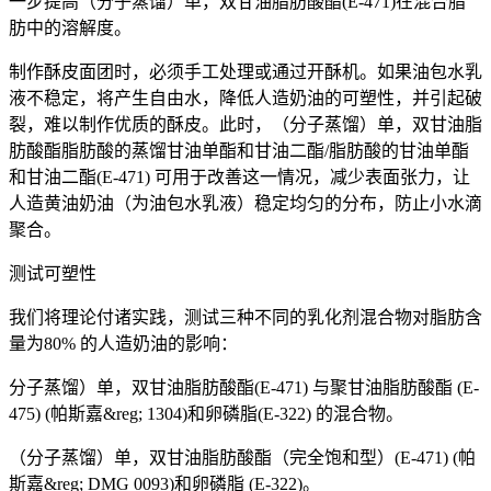
一步提高（分子蒸馏）单，双甘油脂肪酸酯(E-471)在混合脂
肪中的溶解度。
制作酥皮面团时，必须手工处理或通过开酥机。如果油包水乳
液不稳定，将产生自由水，降低人造奶油的可塑性，并引起破
裂，难以制作优质的酥皮。此时，（分子蒸馏）单，双甘油脂
肪酸酯脂肪酸的蒸馏甘油单酯和甘油二酯/脂肪酸的甘油单酯
和甘油二酯(E-471) 可用于改善这一情况，减少表面张力，让
人造黄油奶油（为油包水乳液）稳定均匀的分布，防止小水滴
聚合。
测试可塑性
我们将理论付诸实践，测试三种不同的乳化剂混合物对脂肪含
量为80% 的人造奶油的影响：
分子蒸馏）单，双甘油脂肪酸酯(E-471) 与聚甘油脂肪酸酯 (E-
475) (帕斯嘉&reg; 1304)和卵磷脂(E-322) 的混合物。
（分子蒸馏）单，双甘油脂肪酸酯（完全饱和型）(E-471) (帕
斯嘉&reg; DMG 0093)和卵磷脂 (E-322)。