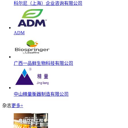
科尔尼（上海）企业咨询有限公司
ADM
广西一品鲜生物科技有限公司
中山精量衡器制造有限公司
杂志
更多+