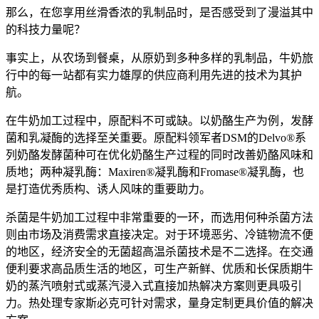
那么，在您享用丝滑香浓的乳制品时，是否感受到了漫溢其中
的科技力量呢？
事实上，从农场到餐桌，从原奶到多种多样的乳制品，牛奶旅
行中的每一站都有实力雄厚的供应商利用先进的技术为其护
航。
在牛奶加工过程中，原配料不可或缺。以奶酪生产为例，发酵
菌和乳凝酶的选择至关重要。原配料领军者DSM的Delvo®系
列奶酪发酵菌种可在优化奶酪生产过程的同时改善奶酪风味和
质地；两种凝乳酶：Maxiren®凝乳酶和Fromase®凝乳酶，也
是打造优秀质构、诱人风味的重要助力。
杀菌是牛奶加工过程中非常重要的一环，而选用何种杀菌方法
则由市场及消费需求直接决定。对于环境恶劣、冷链物流不便
的地区，经济安全的无菌超高温杀菌技术是不二选择。在交通
便利要求高品质生活的地区，可生产新鲜、优质和长保质期牛
奶的蒸汽喷射式或蒸汽浸入式直接加热解决方案则更具吸引
力。热处理专家斯必克可针对需求，量身定制更具价值的解决