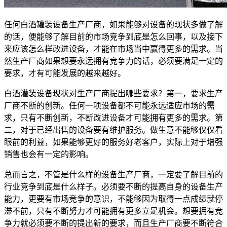
任何白酒罐装设备生产厂商，如果能够对设备的现状多做了解
的话，便能够了解目前的市场竞争到底是怎么回事，以及接下
来应该怎么样改进设备，才能在市场当中赢得更多的需求。当
然生产厂商如果想要永远拥有竞争力的话，必须要满足一定的
要求，才有可能发展的越来越好。
白酒灌装设备现状对生产厂商提出哪些要求？第一，要求生产
厂商不断的创新。任何一项设备都不可能永远适应市场的需
求，只有不断创新，不断改进设备才可能拥有更多的需求。第
二，对于已经出售的设备要有维护服务。做生意不能够仅仅看
眼前的利益，如果能够更好的服务好老客户，实际上对于增强
销售也会有一定的影响。
总而言之，不管是什么样的设备生产厂商，一定要了解目前的
行业竞争到底是什么样子。必须要不断的提高自身的设备生产
能力，更要有市场竞争的意识，不能够因为取得一点成绩就停
滞不前，只有不断努力才可能拥有更多立足机会。想要拥有竞
争力就必须要不断的提出新的要求，而且生产厂商要不断符合