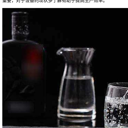
重要，对于设备的现状多了解有助于提高生产效率。