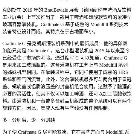
克朗斯在 2019 年的 BrauBeviale 展会（德国纽伦堡啤酒及饮料
工业展会）上首次推出了一款用于啤酒和碳酸软饮料的紧凑型
玻璃容器灌装机。Craftmate G 基于成熟的 Modulfill 系列技术
装备特征设计而成，其特点在于占地面积小。
Craftmate G 是克朗斯灌装机系列中的最新成员：他的异卵双
胞胎兄弟是 Craftmate C，这台小型灌装机自 2015 年以来至今
已经受住了市场的考验。通过缩写 G 可以知道，Craftmate G
是用来加工玻璃瓶的。这台灌装机在工艺上与 Modulfill 系列
的姊妹机型相同。在灌装过程中，它同样使用了成熟的 HRS
系统和空气回流管。此外，这台灌装机最多可与两台用于皇冠
盖、螺旋盖或铝质滚压盖的封盖机组合使用。这赋予了酿酒商
必要的灵活性，使其不仅可以加工啤酒，还可以加工碳酸软饮
料。由灌装机和一台或多台封盖机组成的整个系统可以有两个
旋转方向。因此，集成入现有生产线没有任何限制。
多一分则溢，少一分则缺
为了使 Craftmate G 尽可能紧凑，它在某些方面与 Modulfill 系