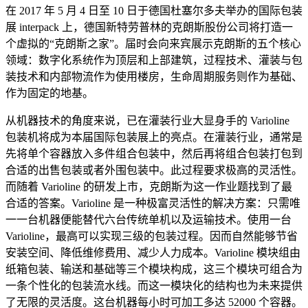
在 2017 年 5 月 4 日至 10 日于德国杜塞尔多夫举办的国际包装
展 interpack 上，德国新特劳普林的克朗斯股份公司将打造一
个虚拟的“克朗斯之家”。届时会向来宾展示克朗斯的五个核心
领域：数字化系统作为顶层和上部建筑，过程技术、灌装与包
装技术和内部物流作为使用楼房，生命周期服务则作为基础、
作为固定的地基。
从机器技术的角度来说，已在灌装行业大显身手的 Varioline
包装机将成为本届国际包装展上的亮点。在灌装行业，通常是
先将单个容器放入多件组合包装中，然后再将组合包装打包到
合适的出售包装或者外围包装中。此过程要求极高的灵活性。
而随着 Varioline 的研发上市，克朗斯为这一作业题找到了最
合适的答案。Varioline 是一种极富灵活性的解决方案：只需唯
一一台机器便能替代六台传统单机以及运输技术。使用一台
Varioline，最高可以实现三级的包装过程。因而自然能够节省
安装空间、降低维修费用、减少人力成本。Varioline 模块组由
纸箱包装、输送和基础等三个模块构成，这三个模块可组合为
一条个性化的包装流水线。而这一模块化的结构也为未来提供
了无限的灵活度。这台机器每小时可加工多达 52000 个容器。