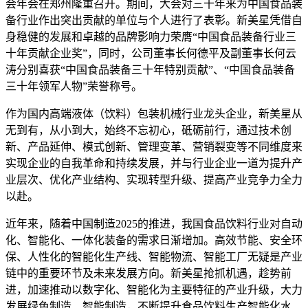
会年会在郑州隆重召开。期间，大会对三十年来为中国食品装
备行业作出突出贡献的单位与个人进行了表彰。新美星凭借自
身稳健的发展和卓越的品牌影响力荣膺“中国食品装备行业三
十年贡献企业奖”，同时，公司董事长何德平及副董事长何云
涛分别喜获“中国食品装备三十年特别贡献”、“中国食品装备
三十年领军人物”荣誉称号。
作为国内高端液体（饮料）包装机械行业龙头企业，新美星从
无到有，从小到大，始终不忘初心，砥砺前行，通过技术创
新、产品延伸、模式创新、管理变革、营销裂变等不同维度来
实现企业的自我革命和持续发展，并与行业企业一道为提升产
业层次、优化产业结构、实现转型升级、提高产业竞争力全力
以赴。
近年来，随着中国制造2025的推进，我国食品饮料行业对自动
化、智能化、一体化装备的需求日渐增加。高效节能、安全环
保、人性化的智能化生产线、智能物流、智能工厂无疑是产业
链中的重要环节及未来发展方向。新美星抢抓机遇，趁势前
进，加速推动以数字化、智能化为主要特征的产业升级，大力
发展绿色制造、智能制造，不断提升食品饮料生产智能化水