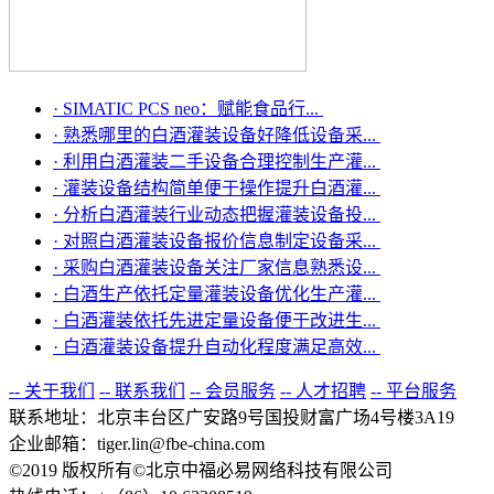
·
SIMATIC PCS neo：赋能食品行...
·
熟悉哪里的白酒灌装设备好降低设备采...
·
利用白酒灌装二手设备合理控制生产灌...
·
灌装设备结构简单便于操作提升白酒灌...
·
分析白酒灌装行业动态把握灌装设备投...
·
对照白酒灌装设备报价信息制定设备采...
·
采购白酒灌装设备关注厂家信息熟悉设...
·
白酒生产依托定量灌装设备优化生产灌...
·
白酒灌装依托先进定量设备便于改进生...
·
白酒灌装设备提升自动化程度满足高效...
-- 关于我们
-- 联系我们
-- 会员服务
-- 人才招聘
-- 平台服务
联系地址：北京丰台区广安路9号国投财富广场4号楼3A19
企业邮箱：tiger.lin@fbe-china.com
©2019 版权所有©北京中福必易网络科技有限公司