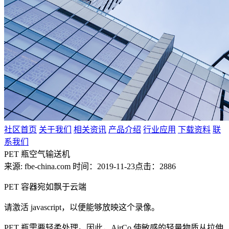
社区首页
关于我们
相关资讯
产品介绍
行业应用
下载资料
联
系我们
PET 瓶空气输送机
来源: fbe-china.com
时间：2019-11-23
点击：2886
PET 容器宛如飘于云端
请激活 javascript，以便能够放映这个录像。
PET 瓶需要轻柔处理。因此，AirCo 使敏感的轻量物质从拉伸