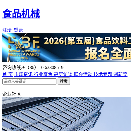
食品机械
注册
|
登录
咨询热线:+（86）10 63308519
首 页
市场资讯
行业聚焦
高层访谈
展会活动
技术专题
创新奖
企业社区