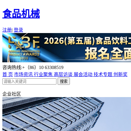
食品机械
注册
|
登录
咨询热线:+（86）10 63308519
首 页
市场资讯
行业聚焦
高层访谈
展会活动
技术专题
创新奖
企业社区