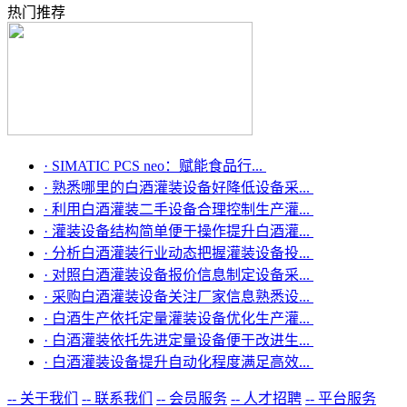
热门推荐
·
SIMATIC PCS neo：赋能食品行...
·
熟悉哪里的白酒灌装设备好降低设备采...
·
利用白酒灌装二手设备合理控制生产灌...
·
灌装设备结构简单便于操作提升白酒灌...
·
分析白酒灌装行业动态把握灌装设备投...
·
对照白酒灌装设备报价信息制定设备采...
·
采购白酒灌装设备关注厂家信息熟悉设...
·
白酒生产依托定量灌装设备优化生产灌...
·
白酒灌装依托先进定量设备便于改进生...
·
白酒灌装设备提升自动化程度满足高效...
-- 关于我们
-- 联系我们
-- 会员服务
-- 人才招聘
-- 平台服务