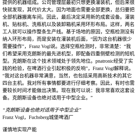
提供的机器组成。公司管理层最初只想更换灌装机，但后来很
快就发现，其代价太大。因为地面也需要全部更换，总归要把
全部机器搬离车间。因此，最后决定采用新的成套设备。灌装
机、贴标机、洗瓶机以及装卸箱机采用环形布局。这样，两名
工人就可以操作整条生产线。基于场地的原因，空瓶检测没有
纳入环形布局，而是安装在灌装机后面，“因为这台机器很少
需要操作”，Franz Vogl说。选择空瓶检测时，非常清楚：“我
们希望采用克朗斯的最先进机型，即配备四重侧壁检测的短机
型。克朗斯在这个技术领域处于领先地位。pnatronic经受了实
践的检验，在啤酒行业引起积极的反响”，Franz Vogl解释说。
“我对这台机器非常满意，当然，也包括采用高新技术的其它
四台主机。我对所有事情都要进行仔细考察。因此，有时也需
要较长时间才能做出决策。现在我可以说：我非常喜欢这套设
备。克朗斯设备也绝对适用于中型企业。”
“克朗斯设备也绝对适用于中型企业”
Franz Vogl，Fuchsberg城堡啤酒厂
谨慎地实现产能