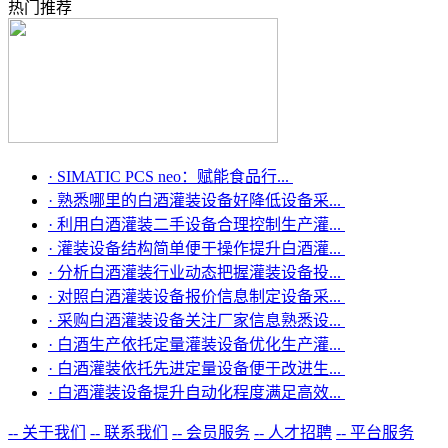
热门推荐
·
SIMATIC PCS neo：赋能食品行...
·
熟悉哪里的白酒灌装设备好降低设备采...
·
利用白酒灌装二手设备合理控制生产灌...
·
灌装设备结构简单便于操作提升白酒灌...
·
分析白酒灌装行业动态把握灌装设备投...
·
对照白酒灌装设备报价信息制定设备采...
·
采购白酒灌装设备关注厂家信息熟悉设...
·
白酒生产依托定量灌装设备优化生产灌...
·
白酒灌装依托先进定量设备便于改进生...
·
白酒灌装设备提升自动化程度满足高效...
-- 关于我们
-- 联系我们
-- 会员服务
-- 人才招聘
-- 平台服务