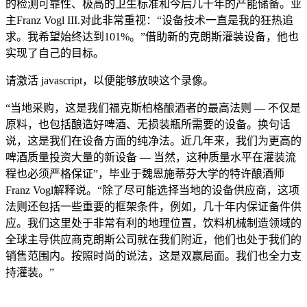
的检测可靠性、极高的卫生标准和今后几十年的产能储备。业
主Franz Vogl III.对此非常重视：“设备技术一直是我的狂热追
求。我希望始终达到101%。”借助新的克朗斯灌装设备，他也
实现了自己的目标。
请激活 javascript，以便能够放映这个录像。
“当地采购，这是我们福克斯柏格酿酒者的最高法则 — 不仅是
原料，也包括酿造好啤酒、无损装瓶所需要的设备。换句话
说，这是我们在设备方面的纯净法。近几年来，我们为更高的
啤酒质量投资大量的新设备 — 当然，这种质量水平在灌装流
程也必须严格保证”，毕业于魏恩施蒂芬大学的特许酿酒师
Franz Vogl解释说。“除了尽可能选择当地的设备供应商，这项
法则还包括一些重要的框架条件，例如，几十年内保证备件供
应。我们这里处于非常有利的地理位置，饮料机械制造领域的
全球主导供应商克朗斯公司就在我们附近，他们也处于我们的
销售范围内。按照时尚的说法，这是双赢局面。我们也全力支
持灌装。”