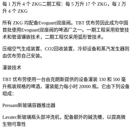
每 1 万升 4 个 ZKG二期工程：每 5 万升 17 个 ZKG，每 2 万
升 4 个 ZKG
所有 ZKG 均配备Evoguard双座阀。TBT 优布劳因此成为中国
首批使用Evoguard双座阀的啤酒厂之一。一期工程采用软管技
术和管道镶嵌技术，二期工程仅采用弧形管技术。
压缩空气生成装置、CO2回收装置、冷却设备和蒸汽发生器则
由优布劳自己安装。
灌装技术
TBT 优布劳使用一台由克朗斯提供的设备灌装 330 和 500 毫
升瓶装规格的啤酒，灌装能力每小时 20000 瓶。它由下列设备
组成：
Pressant新玻璃容器推出器
Lavatec新玻璃瓶头部冲洗机，配备额外的碱洗槽，以提高微
生物可靠性