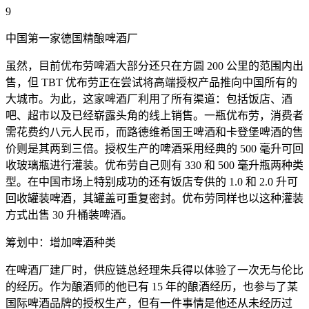
9
中国第一家德国精酿啤酒厂
虽然，目前优布劳啤酒大部分还只在方圆 200 公里的范围内出
售，但 TBT 优布劳正在尝试将高端授权产品推向中国所有的
大城市。为此，这家啤酒厂利用了所有渠道：包括饭店、酒
吧、超市以及已经崭露头角的线上销售。一瓶优布劳，消费者
需花费约八元人民币，而路德维希国王啤酒和卡登堡啤酒的售
价则是其两到三倍。授权生产的啤酒采用经典的 500 毫升可回
收玻璃瓶进行灌装。优布劳自己则有 330 和 500 毫升瓶两种类
型。在中国市场上特别成功的还有饭店专供的 1.0 和 2.0 升可
回收罐装啤酒，其罐盖可重复密封。优布劳同样也以这种灌装
方式出售 30 升桶装啤酒。
筹划中：增加啤酒种类
在啤酒厂建厂时，供应链总经理朱兵得以体验了一次无与伦比
的经历。作为酿酒师的他已有 15 年的酿酒经历，也参与了某
国际啤酒品牌的授权生产，但有一件事情是他还从未经历过