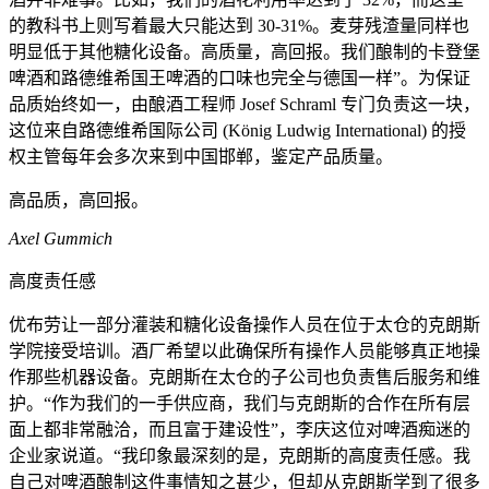
的教科书上则写着最大只能达到 30-31%。麦芽残渣量同样也
明显低于其他糖化设备。高质量，高回报。我们酿制的卡登堡
啤酒和路德维希国王啤酒的口味也完全与德国一样”。为保证
品质始终如一，由酿酒工程师 Josef Schraml 专门负责这一块，
这位来自路德维希国际公司 (König Ludwig International) 的授
权主管每年会多次来到中国邯郸，鉴定产品质量。
高品质，高回报。
Axel Gummich
高度责任感
优布劳让一部分灌装和糖化设备操作人员在位于太仓的克朗斯
学院接受培训。酒厂希望以此确保所有操作人员能够真正地操
作那些机器设备。克朗斯在太仓的子公司也负责售后服务和维
护。“作为我们的一手供应商，我们与克朗斯的合作在所有层
面上都非常融洽，而且富于建设性”，李庆这位对啤酒痴迷的
企业家说道。“我印象最深刻的是，克朗斯的高度责任感。我
自己对啤酒酿制这件事情知之甚少，但却从克朗斯学到了很多