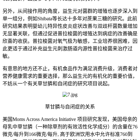
另外，从间接作用的角度，益生元对菌群的增殖也逐步深入到
单一组分，例如Shibata等长达十多年对蔗果三糖的研究。此前
研究结果表明婴幼儿特异性皮炎症状改善与双歧杆菌数量增加
无显著关联，但通过促进普拉梭菌的增殖达到病症的改善确是
欣喜的收获。普拉梭菌对氧气极为敏感，工业培养很困难，因
此更适于通过补充益生元刺激肠道内源性普拉梭菌来治疗过
敏。
有意思的地方还不止，有机食品作为满足消费升级，消费者对
营养健康需求的重要选择，那么益生元的有机化的重要价值，
不妨从一个有关草甘膦和自闭症的研究项目说起。
草甘膦与自闭症的关系
美国Moms Across America Initiative 项目研究发现，美国母亲的
母乳中草甘膦（一种除草剂的有效活性化学成分）的含量在76
微克/每升到166微克/每升, 高于欧洲饮用水中允许标准760到