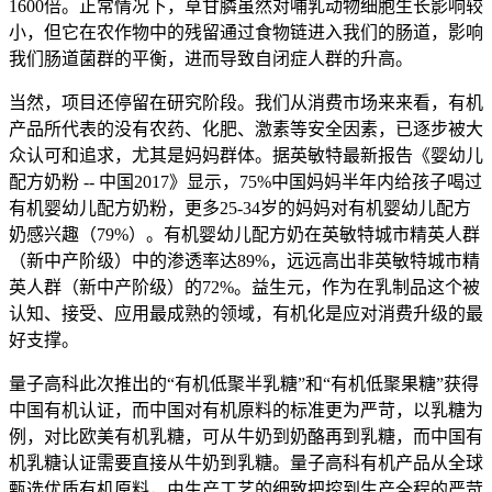
1600倍。正常情况下，草甘膦虽然对哺乳动物细胞生长影响较
小，但它在农作物中的残留通过食物链进入我们的肠道，影响
我们肠道菌群的平衡，进而导致自闭症人群的升高。
当然，项目还停留在研究阶段。我们从消费市场来来看，有机
产品所代表的没有农药、化肥、激素等安全因素，已逐步被大
众认可和追求，尤其是妈妈群体。据英敏特最新报告《婴幼儿
配方奶粉 -- 中国2017》显示，75%中国妈妈半年内给孩子喝过
有机婴幼儿配方奶粉，更多25-34岁的妈妈对有机婴幼儿配方
奶感兴趣（79%）。有机婴幼儿配方奶在英敏特城市精英人群
（新中产阶级）中的渗透率达89%，远远高出非英敏特城市精
英人群（新中产阶级）的72%。益生元，作为在乳制品这个被
认知、接受、应用最成熟的领域，有机化是应对消费升级的最
好支撑。
量子高科此次推出的“有机低聚半乳糖”和“有机低聚果糖”获得
中国有机认证，而中国对有机原料的标准更为严苛，以乳糖为
例，对比欧美有机乳糖，可从牛奶到奶酪再到乳糖，而中国有
机乳糖认证需要直接从牛奶到乳糖。量子高科有机产品从全球
甄选优质有机原料，由生产工艺的细致把控到生产全程的严苛