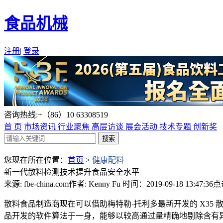
食品机械
注册
|
登录
咨询热线:+（86）10 63308519
首 页
市场资讯
行业聚焦
高层访谈
展会活动
技术专题
创新奖
您现在所在位置：
首页
>
健康配料
新一代散料检测技术提升食品安全水平
来源: fbe-china.com
作者: Kenny Fu
时间：2019-09-18 13:47:36
点
散料食品制造商现在可以借助梅特勒-托利多最新开发的 X35
品开发的软件算法于一身，能够以较高通过量精确地剔除含有