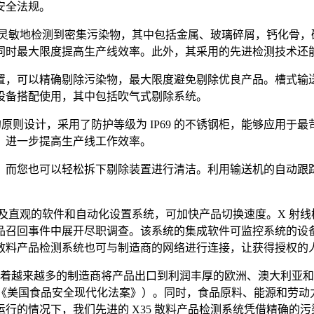
安全法规。
够灵敏地检测到密集污染物，其中包括金属、玻璃碎屑，钙化骨，矿石
时最大限度提高生产线效率。此外，其采用的先进检测技术还能实
装置，可以精确剔除污染物，最大限度避免剔除优良产品。槽式
设备搭配使用，其中包括吹气式剔除系统。
G) 的原则设计，采用了防护等级为 IP69 的不锈钢柜，能够应
，进一步提高生产线工作效率。
护，而您也可以轻松拆下剔除装置进行清洁。利用输送机的自动跟
器，以及直观的软件和自动化设置系统，可加快产品切换速度。X 射
召回事件中展开尽职调查。该系统的集成软件可监控系统的设备整
 散料产品检测系统也可与制造商的网络进行连接，让获得授权
 解释道：“随着越来越多的制造商将产品出口到利润丰厚的欧洲、澳
) 或《美国食品安全现代化法案》）。同时，食品原料、能源和劳
行的情况下，我们先进的 X35 散料产品检测系统凭借精确的